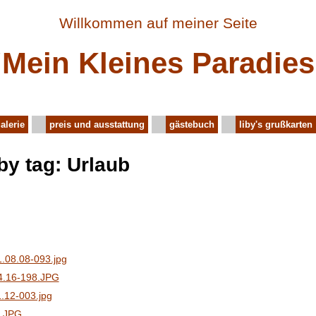
Willkommen auf meiner Seite
"Mein Kleines Paradies
alerie
preis und ausstattung
gästebuch
liby's grußkarten
by tag: Urlaub